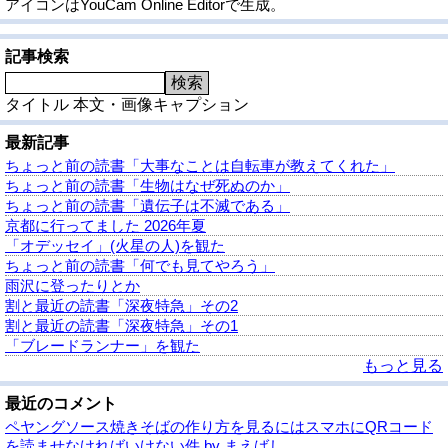
アイコンはYouCam Online Editorで生成。
記事検索
検索
タイトル
本文・画像キャプション
最新記事
ちょっと前の読書「大事なことは自転車が教えてくれた」
ちょっと前の読書「生物はなぜ死ぬのか」
ちょっと前の読書「遺伝子は不滅である」
京都に行ってました 2026年夏
「オデッセイ」(火星の人)を観た
ちょっと前の読書「何でも見てやろう」
雨沢に登ったりとか
割と最近の読書「深夜特急」その2
割と最近の読書「深夜特急」その1
「ブレードランナー」を観た
もっと見る
最近のコメント
ペヤングソース焼きそばの作り方を見るにはスマホにQRコード
を読ませなければいけない件 by まえばし