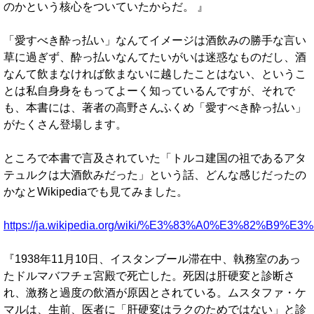
のかという核心をついていたからだ。 』
「愛すべき酔っ払い」なんてイメージは酒飲みの勝手な言い
草に過ぎず、酔っ払いなんてたいがいは迷惑なものだし、酒
なんて飲まなければ飲まないに越したことはない、というこ
とは私自身身をもってよーく知っているんですが、それで
も、本書には、著者の高野さんふくめ「愛すべき酔っ払い」
がたくさん登場します。
ところで本書で言及されていた「トルコ建国の祖であるアタ
テュルクは大酒飲みだった」という話、どんな感じだったの
かなとWikipediaでも見てみました。
https://ja.wikipedia.org/wiki/%E3%83%A0%E3
『1938年11月10日、イスタンブール滞在中、執務室のあっ
たドルマバフチェ宮殿で死亡した。死因は肝硬変と診断さ
れ、激務と過度の飲酒が原因とされている。ムスタファ・ケ
マルは、生前、医者に「肝硬変はラクのためではない」と診