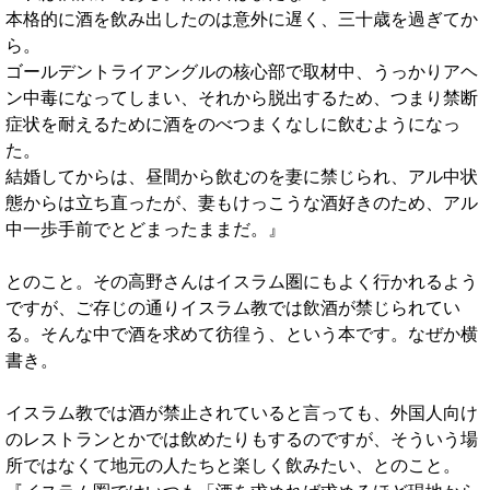
本格的に酒を飲み出したのは意外に遅く、三十歳を過ぎてか
ら。
ゴールデントライアングルの核心部で取材中、うっかりアヘ
ン中毒になってしまい、それから脱出するため、つまり禁断
症状を耐えるために酒をのべつまくなしに飲むようになっ
た。
結婚してからは、昼間から飲むのを妻に禁じられ、アル中状
態からは立ち直ったが、妻もけっこうな酒好きのため、アル
中一歩手前でとどまったままだ。』
とのこと。その高野さんはイスラム圏にもよく行かれるよう
ですが、ご存じの通りイスラム教では飲酒が禁じられてい
る。そんな中で酒を求めて彷徨う、という本です。なぜか横
書き。
イスラム教では酒が禁止されていると言っても、外国人向け
のレストランとかでは飲めたりもするのですが、そういう場
所ではなくて地元の人たちと楽しく飲みたい、とのこと。