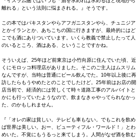
『イスラム圏ではいつも「酒を求めれば求めるほど現地から
離れる」という法則に悩まされる。』そうです。
この本ではパキスタンやらアフガニスタンやら、チュニジア
とかイランとか、あちこちの国に行きますが、最終的にはど
こでも酒にありついています。いくら教義で禁止したって人
のいるところ、酒はある、ということですかね。
そういえば、25年ほど前東京は小竹向原に住んでいた頃、近
くにモロッコ料理店がありました。そこのご主人はムスリム
なんですが、当時は普通にビール飲んでた。10年以上後に再
訪したらもうやめたとのことでしたけど。25年前はお店の開
店当初で、経済的には苦しくて時々道路工事のアルバイトと
かにも行っていたようなので、飲まなきゃやってられなかっ
た、のかもしれません。
『「オレの家は貧しい。テレビも車もない。でもこれを飲め
ば世界は美しい。おー、ビューティフル・ワールド！」とわ
めいた。不覚にもうるっと来てしまう。人間がなぜ酒を飲む