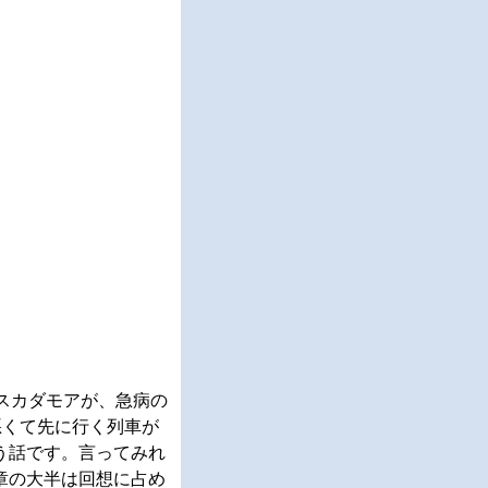
スカダモアが、急病の
悪くて先に行く列車が
う話です。言ってみれ
章の大半は回想に占め