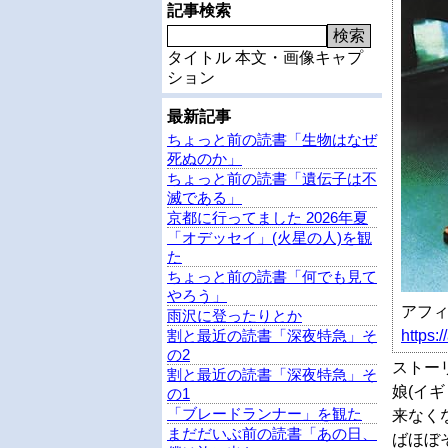
記事検索
検索
タイトル
本文・画像キャプ
ション
最新記事
ちょっと前の読書「生物はなぜ
死ぬのか」
ちょっと前の読書「遺伝子は不
滅である」
京都に行ってました 2026年夏
「オデッセイ」(火星の人)を観
た
ちょっと前の読書「何でも見て
やろう」
アフ
雨沢に登ったりとか
割と最近の読書「深夜特急」そ
https:
の2
ストー
割と最近の読書「深夜特急」そ
娘(イ
の1
「ブレードランナー」を観た
来なく
まだだいぶ前の読書「あの日、
ばほぼ