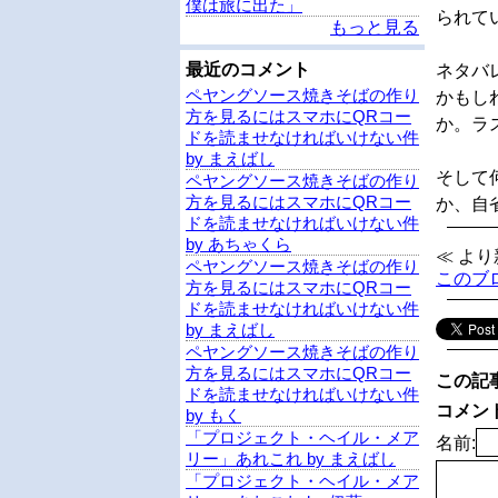
僕は旅に出た」
られて
もっと見る
最近のコメント
ネタバ
ペヤングソース焼きそばの作り
かもし
方を見るにはスマホにQRコー
か。ラ
ドを読ませなければいけない件
by まえばし
そして
ペヤングソース焼きそばの作り
方を見るにはスマホにQRコー
か、自
ドを読ませなければいけない件
by あちゃくら
≪ よ
ペヤングソース焼きそばの作り
このブ
方を見るにはスマホにQRコー
ドを読ませなければいけない件
by まえばし
ペヤングソース焼きそばの作り
方を見るにはスマホにQRコー
この記
ドを読ませなければいけない件
コメン
by もく
「プロジェクト・ヘイル・メア
名前:
リー」あれこれ by まえばし
「プロジェクト・ヘイル・メア