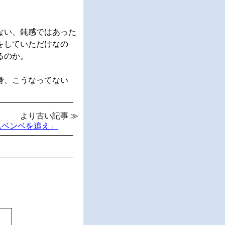
ない、鈍感ではあった
をしていただけなの
るのか。
身、こうなってない
より古い記事 ≫
ムベンベを追え」