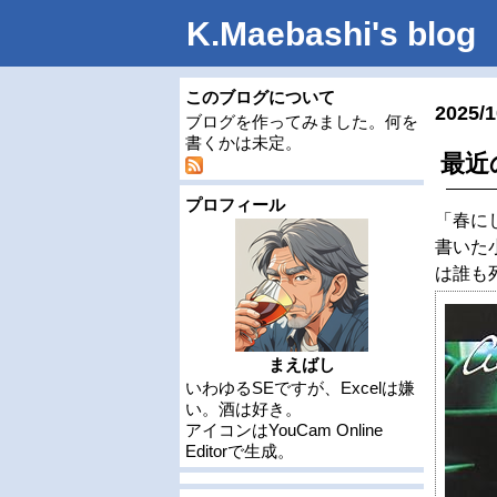
K.Maebashi's blog
このブログについて
2025/1
ブログを作ってみました。何を
書くかは未定。
最近
プロフィール
「春に
書いた
は誰も
まえばし
いわゆるSEですが、Excelは嫌
い。酒は好き。
アイコンはYouCam Online
Editorで生成。