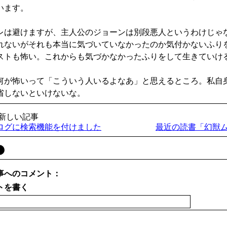
います。
レは避けますが、主人公のジョーンは別段悪人というわけじゃ
れないがそれも本当に気づいていなかったのか気付かないふり
ストも怖い。これからも気づかなかったふりをして生きていけ
何が怖いって「こういう人いるよなあ」と思えるところ。私自
省しないといけないな。
り新しい記事
ログに検索機能を付けました
最近の読書「幻獣
事へのコメント：
トを書く