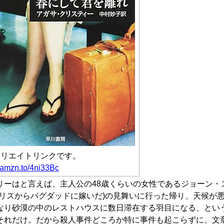
ィリエイトリンクです。
//amzn.to/4ni33Bc
リーはと言えば、主人公の48歳くらいの女性であるジョーン・
ギリスからバグダッドに嫁いだ)の見舞いに行った帰り、天候が
なり砂漠の中のレストハウスに数日滞在する羽目になる、とい
それだけ。だから殺人事件どころか特に事件も起こらずに、文