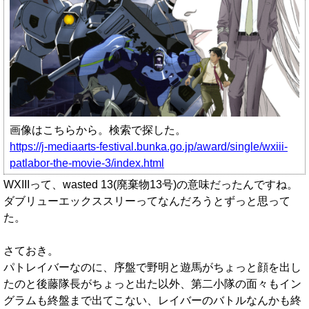
画像はこちらから。検索で探した。
https://j-mediaarts-festival.bunka.go.jp/award/single/wxiii-
patlabor-the-movie-3/index.html
WXIIIって、wasted 13(廃棄物13号)の意味だったんですね。
ダブリューエックススリーってなんだろうとずっと思って
た。
さておき。
パトレイバーなのに、序盤で野明と遊馬がちょっと顔を出し
たのと後藤隊長がちょっと出た以外、第二小隊の面々もイン
グラムも終盤まで出てこない、レイバーのバトルなんかも終