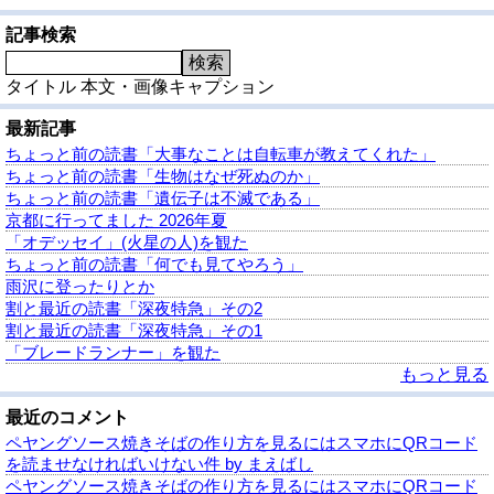
記事検索
検索
タイトル
本文・画像キャプション
最新記事
ちょっと前の読書「大事なことは自転車が教えてくれた」
ちょっと前の読書「生物はなぜ死ぬのか」
ちょっと前の読書「遺伝子は不滅である」
京都に行ってました 2026年夏
「オデッセイ」(火星の人)を観た
ちょっと前の読書「何でも見てやろう」
雨沢に登ったりとか
割と最近の読書「深夜特急」その2
割と最近の読書「深夜特急」その1
「ブレードランナー」を観た
もっと見る
最近のコメント
ペヤングソース焼きそばの作り方を見るにはスマホにQRコード
を読ませなければいけない件 by まえばし
ペヤングソース焼きそばの作り方を見るにはスマホにQRコード