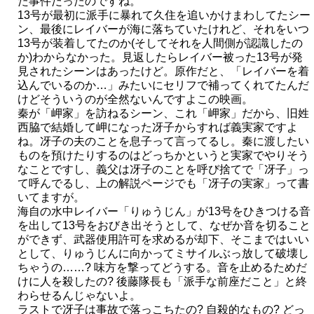
た事件だったのですね。
13号が最初に派手に暴れて久住を追いかけまわしてたシー
ン、最後にレイバーが海に落ちていたけれど、それをいつ
13号が装着してたのか(そしてそれを人間側が認識したの
か)わからなかった。見返したらレイバー被った13号が発
見されたシーンはあったけど。原作だと、「レイバーを着
込んでいるのか…」みたいにセリフで補ってくれてたんだ
けどそういうのが全然ないんですよこの映画。
秦が「岬家」を訪ねるシーン、これ「岬家」だから、旧姓
西脇で結婚して岬になった冴子からすれば義実家ですよ
ね。冴子の夫のことを息子って言ってるし。秦に渡したい
ものを預けたりするのはどっちかというと実家でやりそう
なことですし、義父は冴子のことを呼び捨てで「冴子」っ
て呼んでるし、上の解説ページでも「冴子の実家」って書
いてますが。
海自の水中レイバー「りゅうじん」が13号をひきつける音
を出して13号をおびき出そうとして、なぜか音を切ること
ができず、武器使用許可を求めるが却下、そこまではいい
として、りゅうじんに向かってミサイルぶっ放して破壊し
ちゃうの……? 味方を撃ってどうする。音を止めるためだ
けに人を殺したの? 後藤隊長も「派手な前座だこと」と終
わらせるんじゃないよ。
ラストで冴子は事故で落っこちたの? 自殺的なもの? どっ