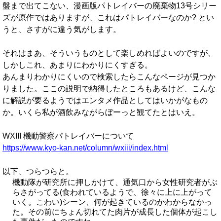
盤まで出てこない、漫画版パトレイバーの廃棄物13号シリー
ズが原作ではありますが、これはパトレイバーなのか? とい
うと、さすがに違う気がします。
それはまあ、そういうものとして楽しめればよいのですが、
しかしこれ、あまりにわかりにくすぎる。
あんまりわかりにくいので検索したらこんなページが見つか
りました。ここの説明で納得したところもあるけど、こんな
に解説が要るようではエンタメ作品としてはいかがなもの
か。いくら私が酒飲みながらぼーっと観てたとはいえ。
WXIII 機動警察パトレイバーについて
https://www.kyo-kan.net/column/wxiii/index.html
以下、つらつらと。
機動隊が研究所に押しかけて、通気口から女性研究者がぶ
らさがってる(食われているようで、徐々に上に上がって
いく。こわい)シーン、何が起きているのかわからなかっ
た。その前にちょん切れてた肉片が成長した個体が起こし