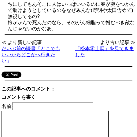
ちにしてもあそこに人はいっぱいいるのに秦が腕をつかん
で助けようとしているのをなぜみんな(野明や太田含めて)
無視してるの?
娘ががんで死んだのなら、そのがん細胞って憎むべき敵な
んじゃないのかなあ。
≪ より新しい記事
より古い記事 ≫
だいぶ前の読書「どこでも
「松本零士展」を見てきま
いいからどこかへ行きた
した
い」
この記事へのコメント：
コメントを書く
名前: