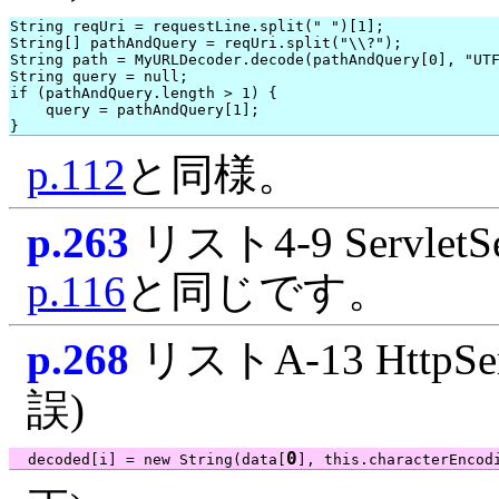
String reqUri = requestLine.split(" ")[1];

String[] pathAndQuery = reqUri.split("\\?");

String path = MyURLDecoder.decode(pathAndQuery[0], "UTF
String query = null;

if (pathAndQuery.length > 1) {

    query = pathAndQuery[1];

p.112
と同様。
p.263
リスト4-9 ServletSe
p.116
と同じです。
p.268
リストA-13 HttpServ
誤)
0
  decoded[i] = new String(data[