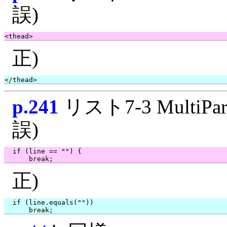
誤)
正)
p.241
リスト7-3 MultiPart
誤)
  if (line == "") {

正)
  if (line.equals(""))
