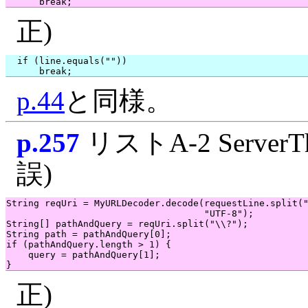
正)
  if (line.equals(""))

p.44
と同様。
p.257
リストA-2 ServerTh
誤)
String reqUri = MyURLDecoder.decode(requestLine.split("
                                    "UTF-8");

String[] pathAndQuery = reqUri.split("\\?");

String path = pathAndQuery[0];

if (pathAndQuery.length > 1) {

    query = pathAndQuery[1];

正)