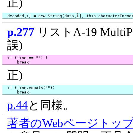
正)
i
  decoded[i] = new String(data[
p.277
リストA-19 MultiPar
誤)
  if (line == "") {

正)
  if (line.equals(""))

p.44
と同様。
著者のWebページトッ