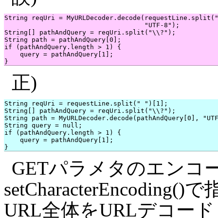
String reqUri = MyURLDecoder.decode(requestLine.split("
                                    "UTF-8");

String[] pathAndQuery = reqUri.split("\\?");

String path = pathAndQuery[0];

if (pathAndQuery.length > 1) {

    query = pathAndQuery[1];

正)
String reqUri = requestLine.split(" ")[1];

String[] pathAndQuery = reqUri.split("\\?");

String path = MyURLDecoder.decode(pathAndQuery[0], "UTF
String query = null;

if (pathAndQuery.length > 1) {

    query = pathAndQuery[1];

GETパラメタのエンコードはHt
setCharacterEncod
URL全体をURLデコー