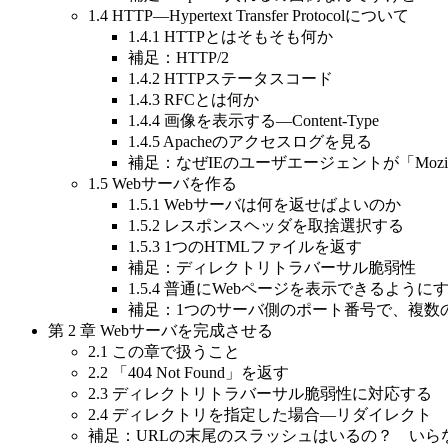
1.4 HTTP―Hypertext Transfer Protocolについて
1.4.1 HTTPとはそもそも何か
補足：HTTP/2
1.4.2 HTTPステータスコード
1.4.3 RFCとは何か
1.4.4 画像を表示する―Content-Type
1.4.5 Apacheのアクセスログを見る
補足：なぜIEのユーザエージェントが「Mozi
1.5 Webサーバを作る
1.5.1 Webサーバは何を返せばよいのか
1.5.2 レスポンスヘッダを取捨選択する
1.5.3 1つのHTMLファイルを返す
補足：ディレクトリトラバーサル脆弱性
1.5.4 普通にWebページを表示できるように
補足：1つのサーバ側のポート番号で、複数
第 2 章 Webサーバを完成させる
2.1 この章で扱うこと
2.2 「404 Not Found」を返す
2.3 ディレクトリトラバーサル脆弱性に対応する
2.4 ディレクトリを指定した場合―リダイレクト
補足：URLの末尾のスラッシュはいるの？ いら