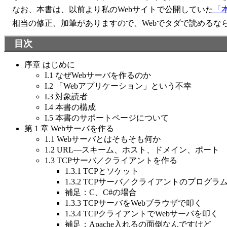
なお、本書は、以前より私のWebサイトで公開していた
「
相当の修正、加筆がありますので、Webでタダで読めるな
目次
序章 はじめに
I.1 なぜWebサーバを作るのか
I.2 「Webアプリケーション」という不幸
I.3 対象読者
I.4 本書の構成
I.5 本書のサポートページについて
第 1 章 Webサーバを作る
1.1 Webサーバとはそもそも何か
1.2 URL―スキーム、ホスト、ドメイン、ポート
1.3 TCPサーバ／クライアントを作る
1.3.1 TCPとソケット
1.3.2 TCPサーバ／クライアントのプログラ
補足：C、C#の場合
1.3.3 TCPサーバをWebブラウザで叩く
1.3.4 TCPクライアントでWebサーバを叩く
補足：Apache入れるの面倒なんですけど