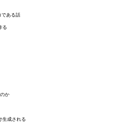
にタコである話
作る
のか
け生成される