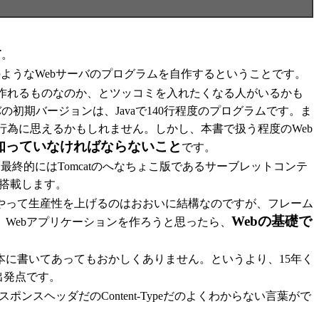
す
。
heのようなWebサーバのプログラムを自作するということです。
に作れるものなのか、とツッコミを入れたくなる人がいるかも
初期バージョンは、Javaで140行程度のプログラムです。ま
行為に思えるかもしれません。しかし、本書で扱う程度のWeb
知っていなければならないこと
です。
最終的にはTomcatのへなちょこ版であるサーブレットコンテ
も搭載します。
やって生産性を上げるのはおおいに結構なのですが、フレーム
Webの基礎で
Webアプリケーションを作ろうと思ったら、
本に書いてあってもおかしくありません。というより、15年く
出発点です。
スヘッダだのContent-Typeだのよくわからない言葉がで