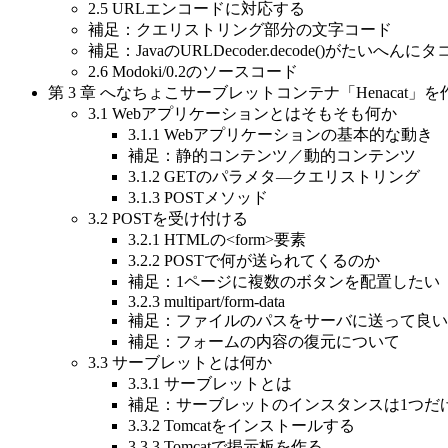
2.5 URLエンコードに対応する
補足：クエリストリング部分の文字コード
補足：JavaのURLDecoder.decode()がたいへん
2.6 Modoki/0.2のソースコード
第 3 章 へなちょこサーブレットコンテナ「Henacat」を
3.1 Webアプリケーションとはそもそも何か
3.1.1 Webアプリケーションの基本的な動き
補足：静的コンテンツ／動的コンテンツ
3.1.2 GETのパラメタ―クエリストリング
3.1.3 POSTメソッド
3.2 POSTを受け付ける
3.2.1 HTMLの<form>要素
3.2.2 POSTで何が送られてくるのか
補足：1ページに複数のボタンを配置したい
3.2.3 multipart/form-data
補足：ファイルのパスをサーバに送って良い
補足：フォームの内容の復元について
3.3 サーブレットとは何か
3.3.1 サーブレットとは
補足：サーブレットのインスタンスは1つだ
3.3.2 Tomcatをインストールする
3.3.3 Tomcatで掲示板を作る