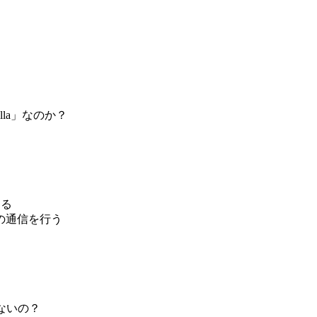
lla」なのか？
する
の通信を行う
ないの？