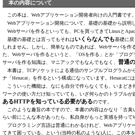
本の内容について
この本は、Webアプリケーション開発者向けの入門書です
Webアプリケーション開発について、基礎の基礎から説明
Webサーバを作るといっても、PCを買ってきてLinuxとA
いくらなんでも
基礎の基礎とは言ってもそれは
基礎に戻
しれません。しかし、簡単なものであれば、Webサーバを作る
た、Webサーバを作るというと、「OSを作る」とか「プロ
普通の
サーバを作る知識は、マニアックでもなんでもなく、
本書は、TCPソケットによる通信のサンプルプログラムから
ナ「Henacat」を作るという構成になっています。Henaca
こういった機能は、なにも自分で作らなくても、いまどき
ワークの使い方だけ知っていても、いざ何らかのトラブルが
あるHTTPを知っている必要がある
のです。
このような趣旨の本ですので、本書の内容はかなり「古臭い
らい前にこんな本があったら、私自身がもっと実感を持ってW
プログラミング言語は普通にわかるけれど、Webアプリケーシ
てきて困っている、という(当時の私のような)人に、この本