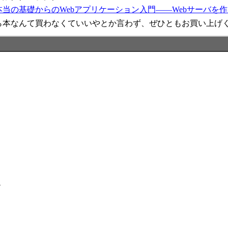
本当の基礎からのWebアプリケーション入門――Webサーバを
ら本なんて買わなくていいやとか言わず、ぜひともお買い上げ
ム