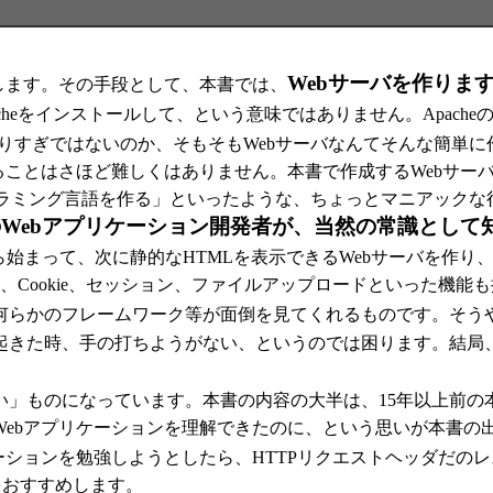
。
Webサーバを作りま
します。その手段として、本書では、
pacheをインストールして、という意味ではありません。Apac
りすぎではないのか、そもそもWebサーバなんてそんな簡単
ことはさほど難しくはありません。本書で作成するWebサーバの
グラミング言語を作る」といったような、ちょっとマニアックな
Webアプリケーション開発者が、当然の常識として
始まって、次に静的なHTMLを表示できるWebサーバを作り、
tには、Cookie、セッション、ファイルアップロードといった機能
何らかのフレームワーク等が面倒を見てくれるものです。そう
起きた時、手の打ちようがない、というのでは困ります。結局、
」ものになっています。本書の内容の大半は、15年以上前の
ebアプリケーションを理解できたのに、という思いが本書の
ョンを勉強しようとしたら、HTTPリクエストヘッダだのレスポン
をおすすめします。