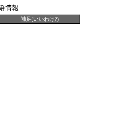
籍情報
補足(いいわけ?)