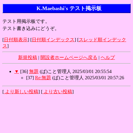
K.Maebashi's テスト掲示板
テスト用掲示板です。
テスト書き込みにどうぞ。
[
日付順表示
] [
日付順インデックス
] [
スレッド順インデック
ス
]
新規投稿
|
開設者ホームページへ戻る
|
ヘルプ
▼
[
36
]
無題
(ぱ)こと管理人
2025/03/01 20:55:54
[
37
]
Re:無題
(ぱ)こと管理人
2025/03/01 20:57:26
[
より新しい投稿
] [
より古い投稿
]