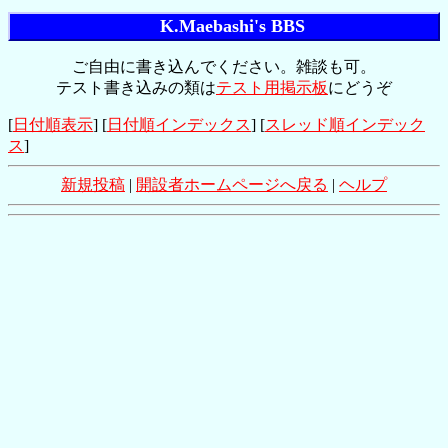
K.Maebashi's BBS
ご自由に書き込んでください。雑談も可。
テスト書き込みの類は
テスト用掲示板
にどうぞ
[
日付順表示
] [
日付順インデックス
] [
スレッド順インデック
ス
]
新規投稿
|
開設者ホームページへ戻る
|
ヘルプ