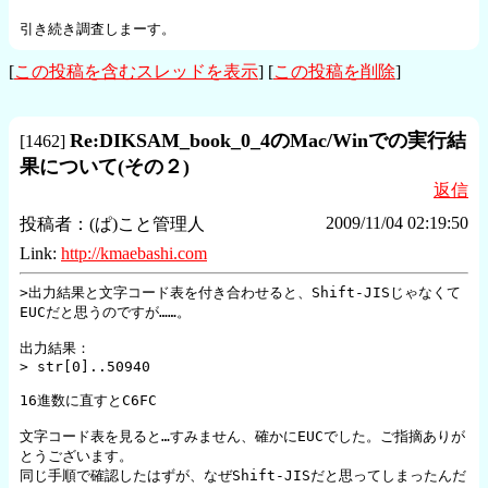
引き続き調査しまーす。
[
この投稿を含むスレッドを表示
] [
この投稿を削除
]
Re:DIKSAM_book_0_4のMac/Winでの実行結
[
1462
]
果について(その２)
返信
2009/11/04 02:19:50
投稿者：
(ぱ)こと管理人
Link:
http://kmaebashi.com
>出力結果と文字コード表を付き合わせると、Shift-JISじゃなくて
EUCだと思うのですが……。

出力結果：

> str[0]..50940 

16進数に直すとC6FC

文字コード表を見ると…すみません、確かにEUCでした。ご指摘ありが
とうございます。

同じ手順で確認したはずが、なぜShift-JISだと思ってしまったんだ