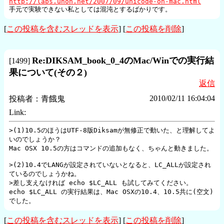
http://labs.unoh.net/2007/09/unicode-on-mac.html
手元で実験できない私としては混沌とするばかりです。
[
この投稿を含むスレッドを表示
] [
この投稿を削除
]
Re:DIKSAM_book_0_4のMac/Winでの実行結
[
1499
]
果について(その２)
返信
2010/02/11 16:04:04
投稿者：
青餓鬼
Link:
>(1)10.5のほうはUTF-8版Diksamが無修正で動いた、と理解してよ
いのでしょうか？

Mac OSX 10.5の方はコマンドの追加もなく、ちゃんと動きました。

>(2)10.4でLANGが設定されていないとなると、LC_ALLが設定され
ているのでしょうかね。

>差し支えなければ echo $LC_ALL も試してみてください。

echo $LC_ALL の実行結果は、Mac OSXの10.4、10.5共に(空文)
[
この投稿を含むスレッドを表示
] [
この投稿を削除
]