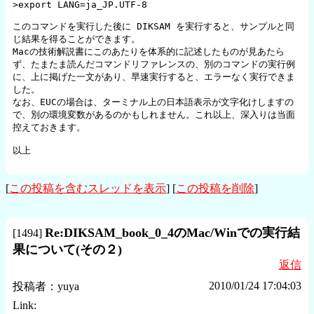
>export LANG=ja_JP.UTF-8

このコマンドを実行した後に DIKSAM を実行すると、サンプルと同
じ結果を得ることができます。

Macの技術解説書にこのあたりを体系的に記述したものが見あたら
ず、たまたま読んだコマンドリファレンスの、別のコマンドの実行例
に、上に掲げた一文があり、早速実行すると、エラーなく実行できま
した。

なお、EUCの場合は、ターミナル上の日本語表示が文字化けしますの
で、別の環境変数があるのかもしれません。これ以上、深入りは当面
控えておきます。

以上

[
この投稿を含むスレッドを表示
] [
この投稿を削除
]
Re:DIKSAM_book_0_4のMac/Winでの実行結
[
1494
]
果について(その２)
返信
2010/01/24 17:04:03
投稿者：
yuya
Link: