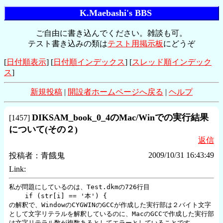
K.Maebashi's BBS
ご自由に書き込んでください。雑談も可。
テスト書き込みの類は
テスト用掲示板
にどうぞ
[
日付順表示
] [
日付順インデックス
] [
スレッド順インデック
ス
]
新規投稿
|
開設者ホームページへ戻る
|
ヘルプ
DIKSAM_book_0_4のMac/Winでの実行結果
[
1457
]
について(その２)
返信
2009/10/31 16:43:49
投稿者：
青餓鬼
Link:
私が問題にしているのは、Test.dkmの726行目

    if (str[i] == '本') {

の解釈で、WindowのCYGWINのGCCが作成した実行部は２バイト文字
として文字リテラルを解釈しているのに、MacのGCCで作成した実行部
は文字リテラル数が複数あるとしてエラーとしていることです。
