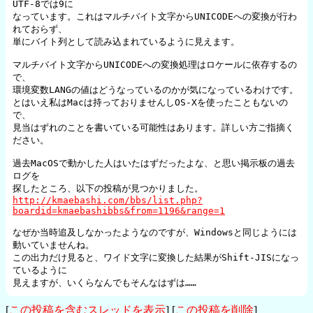
UTF-8では9に

なっています。これはマルチバイト文字からUNICODEへの変換が行わ
れておらず、

単にバイト列として読み込まれているように見えます。

マルチバイト文字からUNICODEへの変換処理はロケールに依存するの
で、

環境変数LANGの値はどうなっているのかが気になっているわけです。

とはいえ私はMacは持っておりませんしOS-Xを使ったこともないの
で、

見当はずれのことを書いている可能性はあります。詳しい方ご指摘く
ださい。

過去MacOSで動かした人はいたはずだったよな、と思い掲示板の過去
ログを

http://kmaebashi.com/bbs/list.php?
boardid=kmaebashibbs&from=1196&range=1
なぜか当時追及しなかったようなのですが、Windowsと同じようには
動いていませんね。

この出力だけ見ると、ワイド文字に変換した結果がShift-JISになっ
ているように

[
この投稿を含むスレッドを表示
] [
この投稿を削除
]