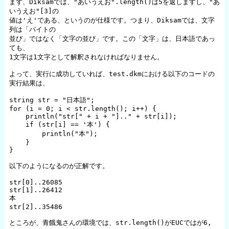
まず、Diksamでは、"あいうえお".length()は5を返しますし、"あ
いうえお"[3]の

値は'え'である、というのが仕様です。つまり、Diksamでは、文字
列は「バイトの

並び」ではなく「文字の並び」です。この「文字」は、日本語であっ
ても、

1文字は1文字として解釈されなければなりません。

よって、実行に成功していれば、test.dkmにおける以下のコードの
実行結果は、

string str = "日本語";

for (i = 0; i < str.length(); i++) {

    println("str[" + i + "].." + str[i]);

    if (str[i] == '本') {

	println("本");

    }

}

以下のようになるのが正解です。

str[0]..26085

str[1]..26412

本

str[2]..35486

ところが、青餓鬼さんの環境では、str.length()がEUCではが6, 