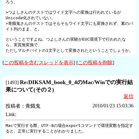
ろう。

>つよしさんのテストではワイド文字への変換は行われているが
Unicode化されていない。

>青餓鬼さんのテストではそもそもワイド文字にも変換されず、素のバ
イト列のまま、と。

ということですよね。つよしさんの実験がEUC環境下で行われたな
ら、実質無変換で、

ただしマルチバイトの1文字として変換されたということでしょうか。
[
この投稿を含むスレッドを表示
] [
この投稿を削除
]
Re:DIKSAM_book_0_4のMac/Winでの実行結
[
1493
]
果について(その２)
返信
2010/01/23 15:03:36
投稿者：
青餓鬼
Link:
Macで実行する際、UTF-8の場合exportコマンドで環境変数を指定す
ると、正常に実行することがわかりました。
