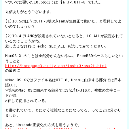
>ついでに覗いた10.5のほうは ja_JP.UTF-8 でした。

返信ありがとうございます。

(1)10.5のほうはUTF-8版Diksamが無修正で動いた、と理解してよ
いのでしょうか？

(2)10.4でLANGが設定されていないとなると、LC_ALLが設定されて
いるのでしょうかね。

差し支えなければ echo $LC_ALL も試してみてください。

MacOS X のことは全然分かんないや……。FreeBSDベースらしいとい
http://homepage3.nifty.com/toshi3/osx2t.html
の最後に

>Mac OS Xではファイル名はUTF-8、Unixに由来する部分では日本
語EUC、

>従来のMac OSに由来する部分ではShift-JISと、複数の文字コー
ドが混

>在して使用されている。

と書かれていて、とにかく複雑なことになってる、ってことは分かり
ました。
