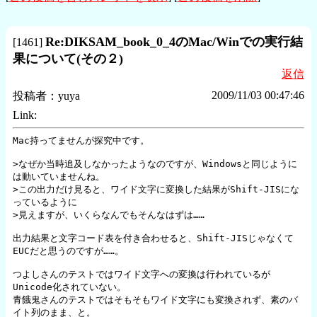
Re:DIKSAM_book_0_4のMac/Winでの実行結
[
1461
]
果について(その２)
返信
2009/11/03 00:47:46
投稿者：
yuya
Link:
Mac持ってませんが探究中です。

>なぜか当時追及しなかったようなのですが、Windowsと同じように
は動いていませんね。

>この出力だけ見ると、ワイド文字に変換した結果がShift-JISにな
っているように

>見えますが、いくらなんでもそんなはずは……

出力結果と文字コード表を付き合わせると、Shift-JISじゃなくて
EUCだと思うのですが……。

つよしさんのテストではワイド文字への変換は行われているが
Unicode化されていない。

青餓鬼さんのテストではそもそもワイド文字にも変換されず、素のバ
イト列のまま、と。
