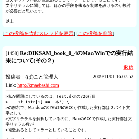
文字リテラルに関しては、ほかの手段を執るか制限を設けるのか検討
が必要だと思います。

以上
[
この投稿を含むスレッドを表示
] [
この投稿を削除
]
Re:DIKSAM_book_0_4のMac/Winでの実行結
[
1458
]
果について(その２)
返信
2009/11/01 16:07:52
投稿者：
(ぱ)こと管理人
Link:
http://kmaebashi.com
>私が問題にしているのは、Test.dkmの726行目

>    if (str[i] == '本') {

>の解釈で、WindowのCYGWINのGCCが作成した実行部は２バイト文
字として

>文字リテラルを解釈しているのに、MacのGCCで作成した実行部は文
字リテラル数が

>複数あるとしてエラーとしていることです。
