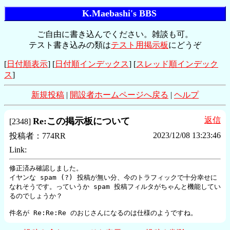
K.Maebashi's BBS
ご自由に書き込んでください。雑談も可。
テスト書き込みの類は
テスト用掲示板
にどうぞ
[
日付順表示
] [
日付順インデックス
] [
スレッド順インデック
ス
]
新規投稿
|
開設者ホームページへ戻る
|
ヘルプ
返信
Re:この掲示板について
[
2348
]
2023/12/08 13:23:46
投稿者：
774RR
Link:
修正済み確認しました。

イヤンな spam (?) 投稿が無い分、今のトラフィックで十分幸せに
なれそうです。っていうか spam 投稿フィルタがちゃんと機能してい
るのでしょうか？
