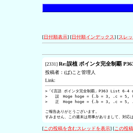
[
日付順表示
] [
日付順インデックス
] [
スレッ
Re:誤植 ポインタ完全制覇 P36
[
2331
]
投稿者：
(ぱ)こと管理人
Link:
>「C言語 ポインタ完全制覇」P363 List 6-4 d
>　　誤　Hoge hoge = {.b = 3, .c = 5, {
>　　正　Hoge hoge = {.b = 3, .c = 5, .a
ご報告ありがとうございます。

すみません、この週末は用事がありまして、対応
[
この投稿を含むスレッドを表示
] [
この投