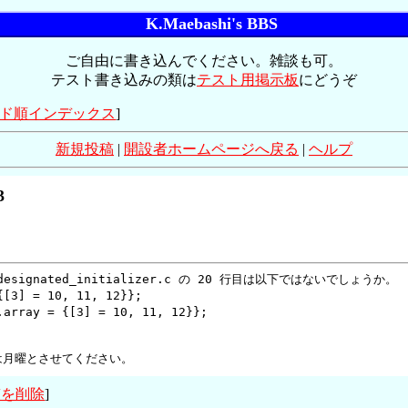
K.Maebashi's BBS
ご自由に書き込んでください。雑談も可。
テスト書き込みの類は
テスト用掲示板
にどうぞ
ド順インデックス
]
新規投稿
|
開設者ホームページへ戻る
|
ヘルプ
3
esignated_initializer.c の 20 行目は以下ではないでしょうか。

[3] = 10, 11, 12}};

rray = {[3] = 10, 11, 12}};

は月曜とさせてください。
稿を削除
]