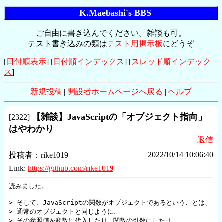
K.Maebashi's BBS
ご自由に書き込んでください。雑談も可。
テスト書き込みの類は
テスト用掲示板
にどうぞ
[
日付順表示
] [
日付順インデックス
] [
スレッド順インデック
ス
]
新規投稿
|
開設者ホームページへ戻る
|
ヘルプ
【雑談】JavaScriptの「オブジェクト指向」
[
2322
]
はやわかり
返信
2022/10/14 10:06:40
投稿者：
rike1019
Link:
https://github.com/rike1019
読みました。

> そして、JavaScriptの関数がオブジェクトであるということは、

> 通常のオブジェクトと同じように、

> その参照値を変数に代入したり、関数の引数にしたり、
