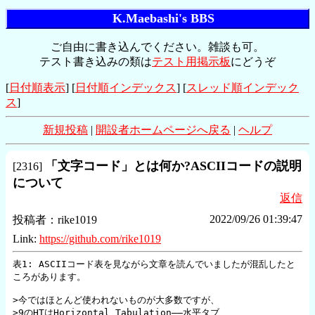
K.Maebashi's BBS
ご自由に書き込んでください。雑談も可。
テスト書き込みの類は
テスト用掲示板
にどうぞ
[
日付順表示
] [
日付順インデックス
] [
スレッド順インデック
ス
]
新規投稿
|
開設者ホームページへ戻る
|
ヘルプ
「文字コード」とは何か?ASCIIコードの説明
[
2316
]
について
返信
2022/09/26 01:39:47
投稿者：
rike1019
Link:
https://github.com/rike1019
表1: ASCIIコード表を見ながら文章を読んでいましたが混乱したと
ころがあります。

>今ではほとんど使われないものが大多数ですが、

>9のHTはHorizontal Tabulation――水平タブ、
