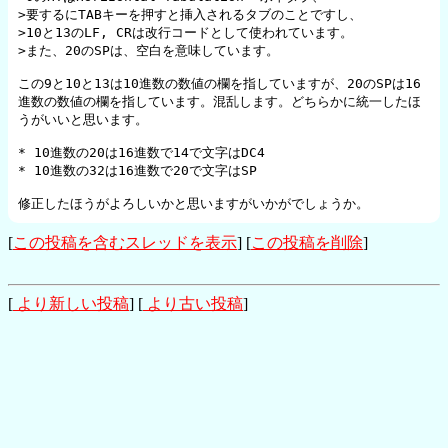
>要するにTABキーを押すと挿入されるタブのことですし、

>10と13のLF, CRは改行コードとして使われています。

>また、20のSPは、空白を意味しています。

この9と10と13は10進数の数値の欄を指していますが、20のSPは16
進数の数値の欄を指しています。混乱します。どちらかに統一したほ
うがいいと思います。

* 10進数の20は16進数で14で文字はDC4

* 10進数の32は16進数で20で文字はSP

修正したほうがよろしいかと思いますがいかがでしょうか。
[
この投稿を含むスレッドを表示
] [
この投稿を削除
]
[
より新しい投稿
] [
より古い投稿
]