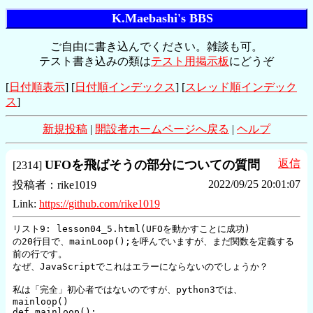
K.Maebashi's BBS
ご自由に書き込んでください。雑談も可。
テスト書き込みの類は
テスト用掲示板
にどうぞ
[
日付順表示
] [
日付順インデックス
] [
スレッド順インデック
ス
]
新規投稿
|
開設者ホームページへ戻る
|
ヘルプ
返信
UFOを飛ばそうの部分についての質問
[
2314
]
2022/09/25 20:01:07
投稿者：
rike1019
Link:
https://github.com/rike1019
リスト9: lesson04_5.html(UFOを動かすことに成功)

の20行目で、mainLoop();を呼んでいますが、まだ関数を定義する
前の行です。

なぜ、JavaScriptでこれはエラーにならないのでしょうか？

私は「完全」初心者ではないのですが、python3では、

mainloop()

def mainloop():
