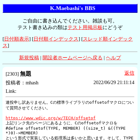
K.Maebashi's BBS
ご自由に書き込んでください。雑談も可。
テスト書き込みの類は
テスト用掲示板
にどうぞ
[
日付順表示
] [
日付順インデックス
] [
スレッド順インデック
ス
]
新規投稿
|
開設者ホームページへ戻る
|
ヘルプ
返信
無題
[
2303
]
2022/06/29 21:11:14
投稿者：
mhash
Link:
連投申し訳ありません。Cの標準ライブラリのoffsetofマクロについ
て質問させてください。

https://www.wdic.org/w/TECH/offsetof
上記リンク先のページにあるように、Cのoffsetofマクロを

#define offsetof(TYPE, MEMBER) ((size_t) &((TYPE 
*)0)->MEMBER)

という形式で実装している処理系は多いかと思います。そして、TYPE