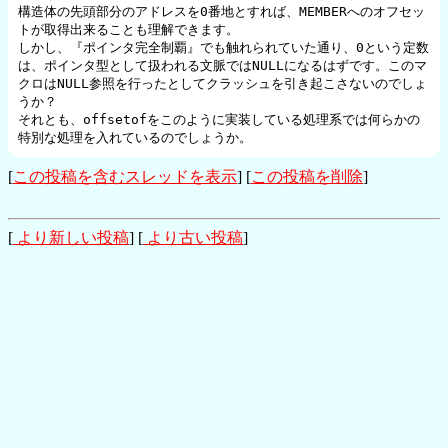
構造体の先頭部分のアドレスを0番地とすれば、MEMBERへのオフセッ
トが取得出来ることも理解できます。

しかし、『ポインタ完全制覇』でも触れられていた通り、0という定数
は、ポインタ型として扱われる文脈ではNULLになるはずです。このマ
クロはNULL参照を行ったとしてクラッシュを引き起こさないのでしょ
うか？

それとも、offsetofをこのように実装している処理系では何らかの
特別な処理を入れているのでしょうか。
[
この投稿を含むスレッドを表示
] [
この投稿を削除
]
[
より新しい投稿
] [
より古い投稿
]