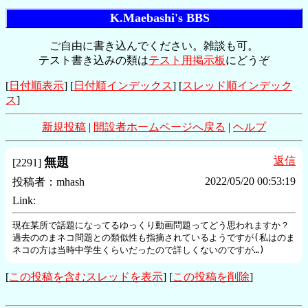
K.Maebashi's BBS
ご自由に書き込んでください。雑談も可。
テスト書き込みの類は
テスト用掲示板
にどうぞ
[
日付順表示
] [
日付順インデックス
] [
スレッド順インデック
ス
]
新規投稿
|
開設者ホームページへ戻る
|
ヘルプ
返信
無題
[
2291
]
2022/05/20 00:53:19
投稿者：
mhash
Link:
現在某所で話題になってるゆっくり動画問題ってどう思われますか？

過去ののまネコ問題との類似性も指摘されているようですが(私はのま
[
この投稿を含むスレッドを表示
] [
この投稿を削除
]