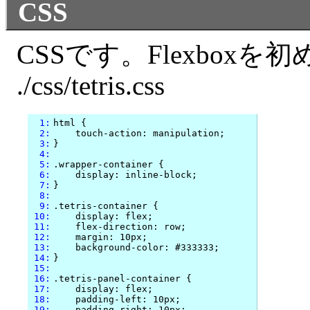
CSS
CSSです。Flexboxを
./css/tetris.css
  1:
html {

  2:
    touch-action: manipulation;

  3:
}

  4:
  5:
.wrapper-container {

  6:
    display: inline-block;

  7:
}

  8:
  9:
.tetris-container {

 10:
    display: flex;

 11:
    flex-direction: row;

 12:
    margin: 10px;

 13:
    background-color: #333333;

 14:
}

 15:
 16:
.tetris-panel-container {

 17:
    display: flex;

 18:
    padding-left: 10px;

 19:
    padding-right: 10px;
