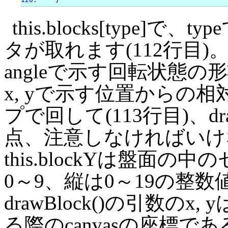
this.blocks[type
タが取れます(112行目)。その
angleで示す回転状態
x, yで示す位置からの
プで回して(113行目)、dr
点、注意しなければいけないの
this.blockYは盤面
0～9、縦は0～19の整
drawBlock()の引数のx,
る際のcanvasの座標で