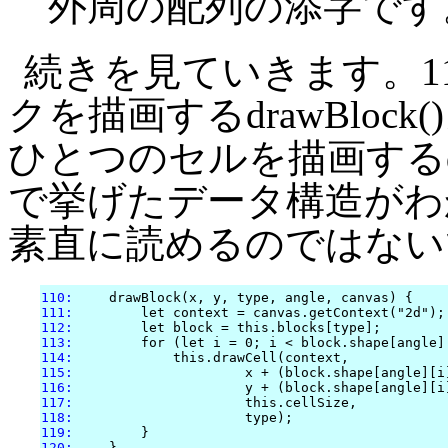
外周の配列の添字です
続きを見ていきます。1
クを描画するdrawBloc
ひとつのセルを描画するdr
で挙げたデータ構造がわかっ
素直に読めるのではない
110:
    drawBlock(x, y, type, angle, canvas) {

111:
        let context = canvas.getContext("2d");

112:
        let block = this.blocks[type];

113:
        for (let i = 0; i < block.shape[angle].
114:
            this.drawCell(context,

115:
                     x + (block.shape[angle][i]
116:
                     y + (block.shape[angle][i]
117:
                     this.cellSize,

118:
                     type);

119:
        }

120: