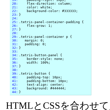
 20:
    flex-direction: column;

 21:
    color: white;

 22:
    background-color: #333333;

 23:
}

 24:
 25:
.tetris-panel-container-padding {

 26:
    flex-grow: 1;

 27:
}

 28:
 29:
.tetris-panel-container p {

 30:
   margin: 0;

 31:
   padding: 0;

 32:
}

 33:
 34:
.tetris-button-panel {

 35:
    border-style: none;

 36:
    width: 100%;

 37:
}

 38:
 39:
.tetris-button {

 40:
    padding-top: 10px;

 41:
    padding-bottom: 10px;

 42:
    text-align: center;

 43:
    background: #444444;

 44:
HTMLとCSSを合わ