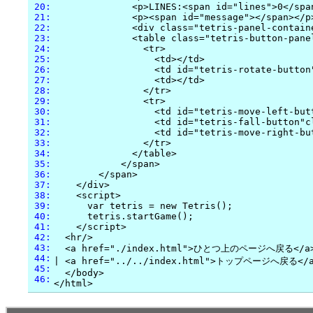
 20:
              <p>LINES:<span id="lines">0</span
 21:
              <p><span id="message"></span></p>
 22:
              <div class="tetris-panel-containe
 23:
              <table class="tetris-button-panel
 24:
                <tr>

 25:
                  <td></td>

 26:
                  <td id="tetris-rotate-button
 27:
                  <td></td>

 28:
                </tr>

 29:
                <tr>

 30:
                  <td id="tetris-move-left-but
 31:
                  <td id="tetris-fall-button"cl
 32:
                  <td id="tetris-move-right-bu
 33:
                </tr>

 34:
              </table>

 35:
            </span>

 36:
        </span>

 37:
    </div>

 38:
    <script>

 39:
      var tetris = new Tetris();

 40:
      tetris.startGame();

 41:
    </script>

 42:
  <hr/>

 43:
  <a href="./index.html">ひとつ上のページへ戻る</a>
 44:
| <a href="../../index.html">トップページへ戻る</a
 45:
  </body>

 46: