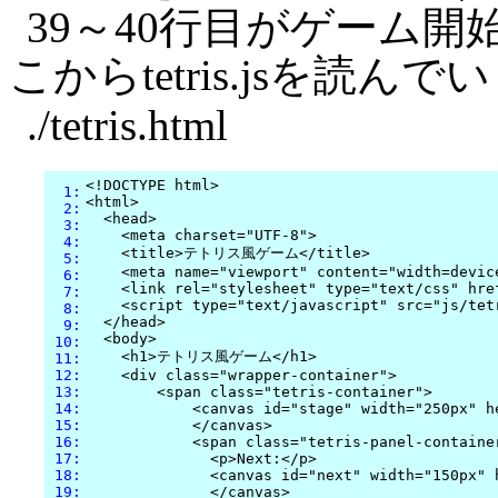
39～40行目がゲーム
こからtetris.jsを読
./tetris.html
<!DOCTYPE html>

  1:
<html>

  2:
  <head>

  3:
    <meta charset="UTF-8">

  4:
    <title>テトリス風ゲーム</title>

  5:
    <meta name="viewport" content="width=device
  6:
    <link rel="stylesheet" type="text/css" href
  7:
    <script type="text/javascript" src="js/tetr
  8:
  </head>

  9:
  <body>

 10:
    <h1>テトリス風ゲーム</h1>

 11:
 12:
    <div class="wrapper-container">

 13:
        <span class="tetris-container">

 14:
            <canvas id="stage" width="250px" h
 15:
            </canvas>

 16:
            <span class="tetris-panel-container
 17:
              <p>Next:</p>

 18:
              <canvas id="next" width="150px" 
 19:
              </canvas>
